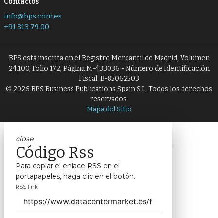
Contactos
info@bps.com.es
+91 313 79 00
BPS está inscrita en el Registro Mercantil de Madrid, Volumen
24.100, Folio 172, Página M-433036 - Número de Identificación
Fiscal: B-85062503
© 2026 BPS Business Publications Spain S.L. Todos los derechos
reservados.
Mapa del Sitio
close
Código Rss
Para copiar el enlace RSS en el
portapapeles, haga clic en el botón.
RSS link