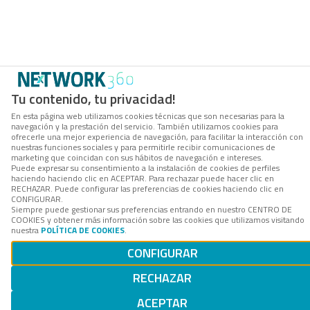
Tu contenido, tu privacidad!
En esta página web utilizamos cookies técnicas que son necesarias para la
navegación y la prestación del servicio. También utilizamos cookies para
ofrecerle una mejor experiencia de navegación, para facilitar la interacción con
nuestras funciones sociales y para permitirle recibir comunicaciones de
marketing que coincidan con sus hábitos de navegación e intereses.
Puede expresar su consentimiento a la instalación de cookies de perfiles
haciendo haciendo clic en ACEPTAR. Para rechazar puede hacer clic en
RECHAZAR. Puede configurar las preferencias de cookies haciendo clic en
CONFIGURAR.
Siempre puede gestionar sus preferencias entrando en nuestro CENTRO DE
COOKIES y obtener más información sobre las cookies que utilizamos visitando
nuestra
POLÍTICA DE COOKIES
.
CONFIGURAR
RECHAZAR
ACEPTAR