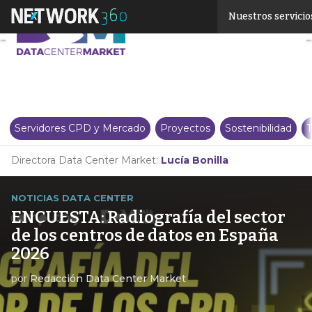
Linkedin
Nuestros servicio
Twitter
Servidores CPD y Mercado
Proyectos
Sostenibilidad
T
Directora Data Center Market:
Lucía Bonilla
NOTICIAS DATA CENTER
ENCUESTA: Radiografía del sector
de los centros de datos en España
2026
por
Redacción Data Center Market