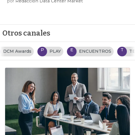
por
Redacción Data Center Market
Otros canales
P
E
T
PLAY
ENCUENTROS
TENDENCIAS TI