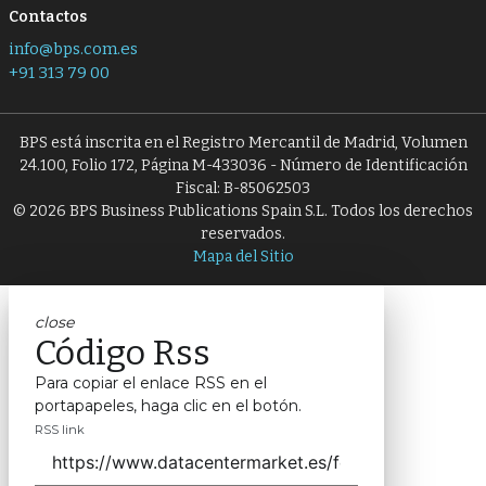
Contactos
info@bps.com.es
+91 313 79 00
BPS está inscrita en el Registro Mercantil de Madrid, Volumen
24.100, Folio 172, Página M-433036 - Número de Identificación
Fiscal: B-85062503
© 2026 BPS Business Publications Spain S.L. Todos los derechos
reservados.
Mapa del Sitio
close
Código Rss
Para copiar el enlace RSS en el
portapapeles, haga clic en el botón.
RSS link