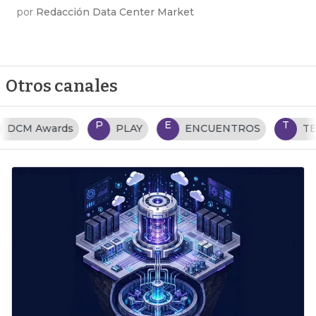
por
Redacción Data Center Market
Otros canales
P
E
T
PLAY
ENCUENTROS
TENDENCIAS TI