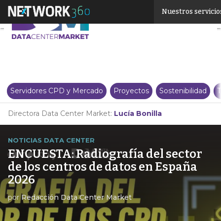
Linkedin
Nuestros servicio
Twitter
Servidores CPD y Mercado
Proyectos
Sostenibilidad
T
Directora Data Center Market:
Lucía Bonilla
NOTICIAS DATA CENTER
ENCUESTA: Radiografía del sector
de los centros de datos en España
2026
por
Redacción Data Center Market