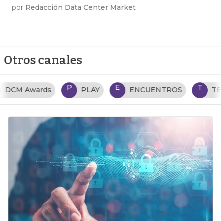
por
Redacción Data Center Market
Otros canales
P
E
T
PLAY
ENCUENTROS
TENDENCIAS TI