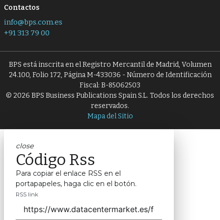
Contactos
info@bps.com.es
+91 313 79 00
BPS está inscrita en el Registro Mercantil de Madrid, Volumen
24.100, Folio 172, Página M-433036 - Número de Identificación
Fiscal: B-85062503
© 2026 BPS Business Publications Spain S.L. Todos los derechos
reservados.
Mapa del Sitio
close
Código Rss
Para copiar el enlace RSS en el
portapapeles, haga clic en el botón.
RSS link