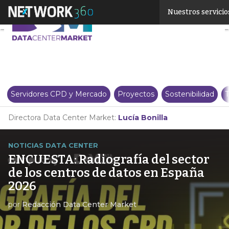
Linkedin
Nuestros servicio
Twitter
Servidores CPD y Mercado
Proyectos
Sostenibilidad
T
Directora Data Center Market:
Lucía Bonilla
NOTICIAS DATA CENTER
ENCUESTA: Radiografía del sector
de los centros de datos en España
2026
por
Redacción Data Center Market