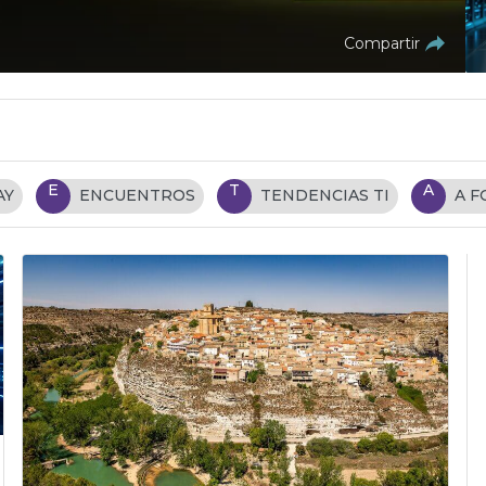
Compartir
E
T
A
AY
ENCUENTROS
TENDENCIAS TI
A 