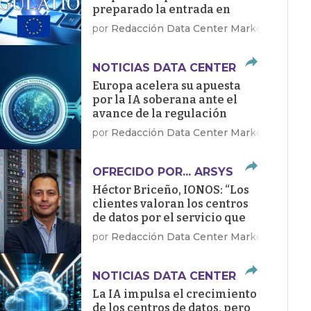
preparado la entrada en
vigor de la Ley de IA
por
Redacción Data Center Market
NOTICIAS DATA CENTER
Europa acelera su apuesta
por la IA soberana ante el
avance de la regulación
por
Redacción Data Center Market
OFRECIDO POR... ARSYS
Héctor Briceño, IONOS: “Los
clientes valoran los centros
de datos por el servicio que
dan, no por sus megawatios”
por
Redacción Data Center Market
NOTICIAS DATA CENTER
La IA impulsa el crecimiento
de los centros de datos, pero