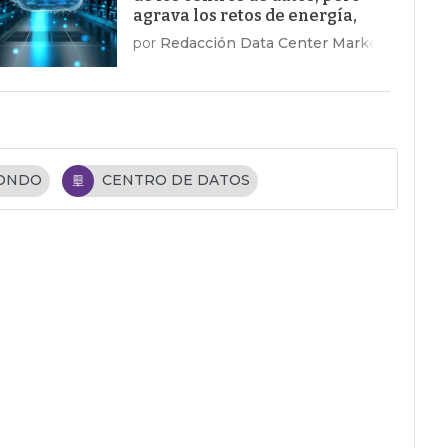
agrava los retos de energía,
costes y talento
por
Redacción Data Center Market
FONDO
CENTRO DE DATOS