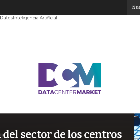
Nue
Mercado
Proyectos
Sostenibilidad
Tendencias TI
Datacenter infrast
 Datos
Inteligencia Artificial
el sector de los centros