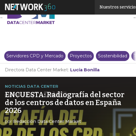
Linkedin
Nuestros servicio
Twitter
Servidores CPD y Mercado
Proyectos
Sostenibilidad
T
Directora Data Center Market:
Lucía Bonilla
NOTICIAS DATA CENTER
ENCUESTA: Radiografía del sector
de los centros de datos en España
2026
por
Redacción Data Center Market