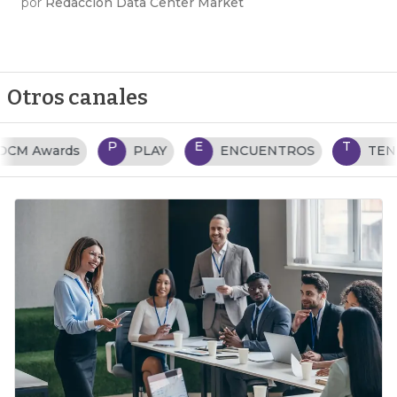
por
Redacción Data Center Market
Otros canales
P
E
T
PLAY
ENCUENTROS
TENDENCIAS TI