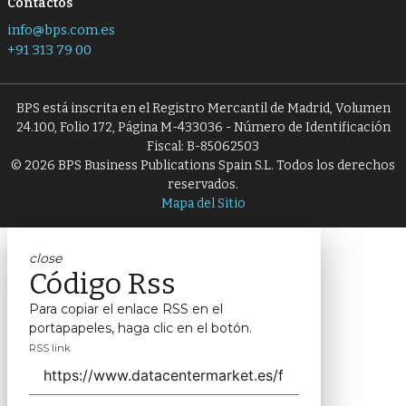
Contactos
info@bps.com.es
+91 313 79 00
BPS está inscrita en el Registro Mercantil de Madrid, Volumen
24.100, Folio 172, Página M-433036 - Número de Identificación
Fiscal: B-85062503
© 2026 BPS Business Publications Spain S.L. Todos los derechos
reservados.
Mapa del Sitio
close
Código Rss
Para copiar el enlace RSS en el
portapapeles, haga clic en el botón.
RSS link