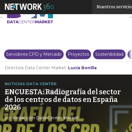
Linkedin
Nuestros servicio
Twitter
Servidores CPD y Mercado
Proyectos
Sostenibilidad
T
Directora Data Center Market:
Lucía Bonilla
NOTICIAS DATA CENTER
ENCUESTA: Radiografía del sector
de los centros de datos en España
2026
por
Redacción Data Center Market