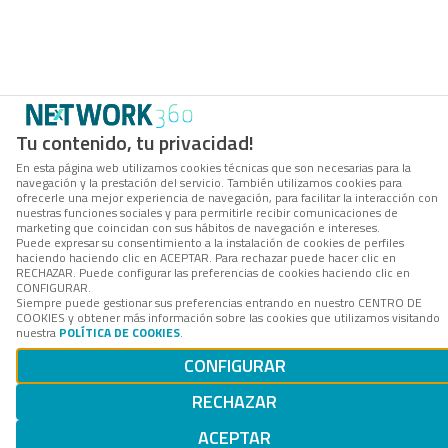
Tu contenido, tu privacidad!
En esta página web utilizamos cookies técnicas que son necesarias para la
navegación y la prestación del servicio. También utilizamos cookies para
ofrecerle una mejor experiencia de navegación, para facilitar la interacción con
nuestras funciones sociales y para permitirle recibir comunicaciones de
marketing que coincidan con sus hábitos de navegación e intereses.
Puede expresar su consentimiento a la instalación de cookies de perfiles
haciendo haciendo clic en ACEPTAR. Para rechazar puede hacer clic en
RECHAZAR. Puede configurar las preferencias de cookies haciendo clic en
CONFIGURAR.
Siempre puede gestionar sus preferencias entrando en nuestro CENTRO DE
COOKIES y obtener más información sobre las cookies que utilizamos visitando
nuestra
POLÍTICA DE COOKIES
.
CONFIGURAR
RECHAZAR
ACEPTAR