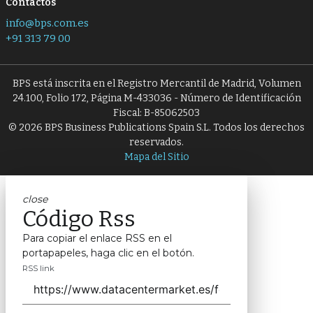
Contactos
info@bps.com.es
+91 313 79 00
BPS está inscrita en el Registro Mercantil de Madrid, Volumen
24.100, Folio 172, Página M-433036 - Número de Identificación
Fiscal: B-85062503
© 2026 BPS Business Publications Spain S.L. Todos los derechos
reservados.
Mapa del Sitio
close
Código Rss
Para copiar el enlace RSS en el
portapapeles, haga clic en el botón.
RSS link