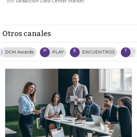
por
Redacción Data Center Market
Otros canales
P
E
T
PLAY
ENCUENTROS
TENDENCIAS TI