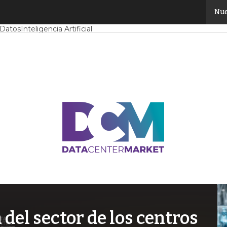
Nue
Mercado
Proyectos
Sostenibilidad
Tendencias TI
Datacenter infrast
 Datos
Inteligencia Artificial
el sector de los centros