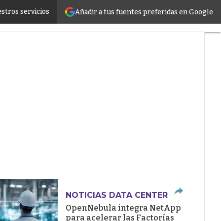
stros servicios
Añadir a tus fuentes preferidas en Google
ructure
NOTICIAS DATA CENTER
OpenNebula integra NetApp
para acelerar las Factorías