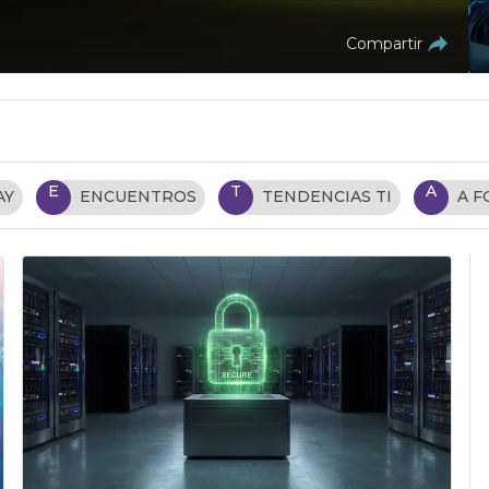
Compartir
E
T
A
AY
ENCUENTROS
TENDENCIAS TI
A 