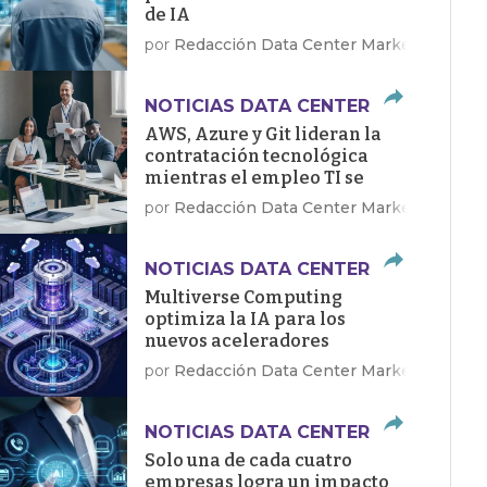
de IA
por
Redacción Data Center Market
NOTICIAS DATA CENTER
AWS, Azure y Git lideran la
contratación tecnológica
mientras el empleo TI se
recupera en EE.UU.
por
Redacción Data Center Market
NOTICIAS DATA CENTER
Multiverse Computing
optimiza la IA para los
nuevos aceleradores
Dragonfly de Qualcomm
por
Redacción Data Center Market
NOTICIAS DATA CENTER
Solo una de cada cuatro
empresas logra un impacto