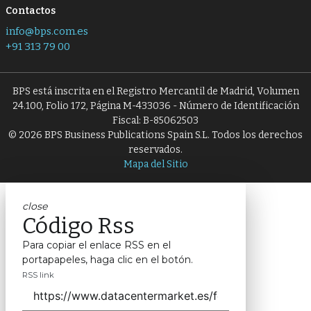
Contactos
info@bps.com.es
+91 313 79 00
BPS está inscrita en el Registro Mercantil de Madrid, Volumen
24.100, Folio 172, Página M-433036 - Número de Identificación
Fiscal: B-85062503
© 2026 BPS Business Publications Spain S.L. Todos los derechos
reservados.
Mapa del Sitio
close
Código Rss
Para copiar el enlace RSS en el
portapapeles, haga clic en el botón.
RSS link