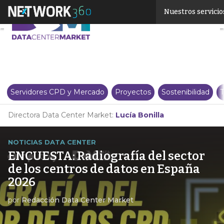
Linkedin
Nuestros servicio
Twitter
Servidores CPD y Mercado
Proyectos
Sostenibilidad
T
Directora Data Center Market:
Lucía Bonilla
NOTICIAS DATA CENTER
ENCUESTA: Radiografía del sector
de los centros de datos en España
2026
por
Redacción Data Center Market