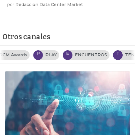
por
Redacción Data Center Market
Otros canales
P
E
T
PLAY
ENCUENTROS
TENDENCIAS TI