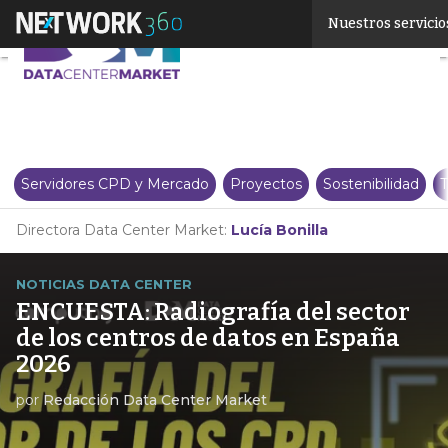
Linkedin
Nuestros servicio
Twitter
Servidores CPD y Mercado
Proyectos
Sostenibilidad
T
Directora Data Center Market:
Lucía Bonilla
NOTICIAS DATA CENTER
ENCUESTA: Radiografía del sector
de los centros de datos en España
2026
por
Redacción Data Center Market