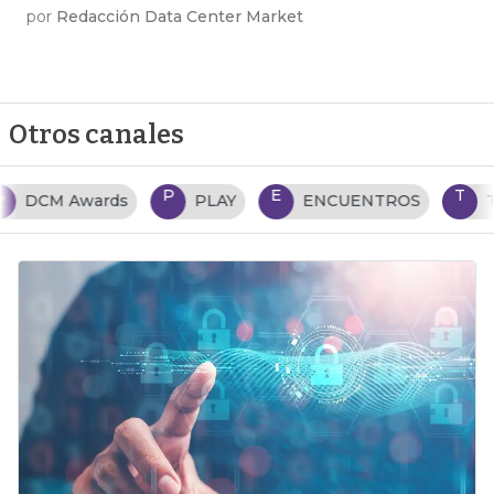
por
Redacción Data Center Market
Otros canales
P
E
T
PLAY
ENCUENTROS
TENDENCIAS TI