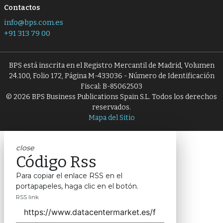
Contactos
info@bps.com.es
+91 313 79 00
BPS está inscrita en el Registro Mercantil de Madrid, Volumen
24.100, Folio 172, Página M-433036 - Número de Identificación
Fiscal: B-85062503
© 2026 BPS Business Publications Spain S.L. Todos los derechos
reservados.
Mapa del Sitio
close
Código Rss
Para copiar el enlace RSS en el
portapapeles, haga clic en el botón.
RSS link