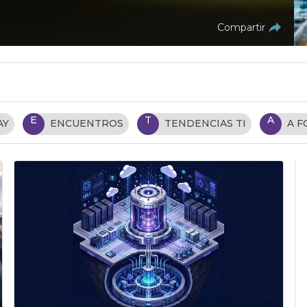
Compartir
E
T
A
AY
ENCUENTROS
TENDENCIAS TI
A 