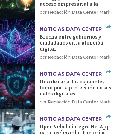
acceso empresarial a la
energía limpia
por
Redacción Data Center Market
NOTICIAS DATA CENTER
Brecha entre gobiernos y
ciudadanos en la atención
digital
por
Redacción Data Center Market
NOTICIAS DATA CENTER
Uno de cada dos españoles
teme por la protección de sus
datos digitales
por
Redacción Data Center Market
NOTICIAS DATA CENTER
OpenNebula integra NetApp
para acelerar las Factorías