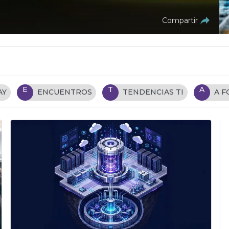
Compartir
E
T
A
AY
ENCUENTROS
TENDENCIAS TI
A 