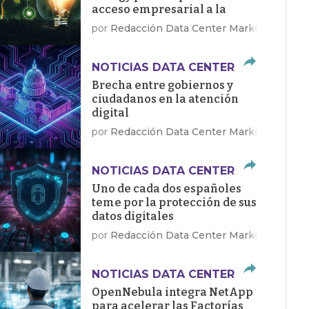
acceso empresarial a la
energía limpia
por
Redacción Data Center Market
NOTICIAS DATA CENTER
Brecha entre gobiernos y
ciudadanos en la atención
digital
por
Redacción Data Center Market
NOTICIAS DATA CENTER
Uno de cada dos españoles
teme por la protección de sus
datos digitales
por
Redacción Data Center Market
NOTICIAS DATA CENTER
OpenNebula integra NetApp
para acelerar las Factorías