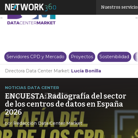
Linkedin
Nuestros servicio
Twitter
Servidores CPD y Mercado
Proyectos
Sostenibilidad
T
Directora Data Center Market:
Lucía Bonilla
NOTICIAS DATA CENTER
ENCUESTA: Radiografía del sector
de los centros de datos en España
2026
por
Redacción Data Center Market