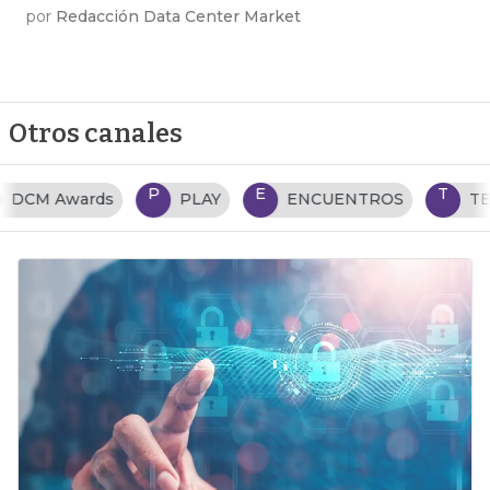
por
Redacción Data Center Market
Otros canales
P
E
T
PLAY
ENCUENTROS
TENDENCIAS TI