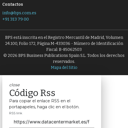
Contactos
info@bps.com.es
+91 313 79 00
BPS está inscrita en el Registro Mercantil de Madrid, Volumen
24.100, Folio 172, Página M-433036 - Número de Identificación
Fiscal: B-85062503
© 2026 BPS Business Publications Spain S.L. Todos los derechos
reservados.
Mapa del Sitio
close
Código Rss
Para copiar el enlace RSS en el
portapapeles, haga clic en el botón.
RSS link