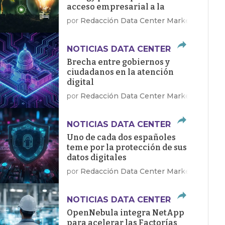
acceso empresarial a la
energía limpia
por
Redacción Data Center Market
NOTICIAS DATA CENTER
Brecha entre gobiernos y
ciudadanos en la atención
digital
por
Redacción Data Center Market
NOTICIAS DATA CENTER
Uno de cada dos españoles
teme por la protección de sus
datos digitales
por
Redacción Data Center Market
NOTICIAS DATA CENTER
OpenNebula integra NetApp
para acelerar las Factorías