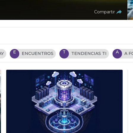
Compartir
E
T
A
AY
ENCUENTROS
TENDENCIAS TI
A 