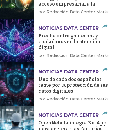
acceso empresarial a la
energía limpia
por
Redacción Data Center Market
NOTICIAS DATA CENTER
Brecha entre gobiernos y
ciudadanos en la atención
digital
por
Redacción Data Center Market
NOTICIAS DATA CENTER
Uno de cada dos españoles
teme por la protección de sus
datos digitales
por
Redacción Data Center Market
NOTICIAS DATA CENTER
OpenNebula integra NetApp
para acelerar las Factorías