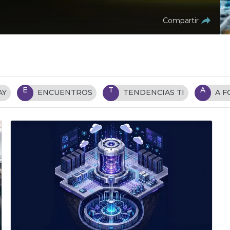
Compartir
E
T
A
AY
ENCUENTROS
TENDENCIAS TI
A 