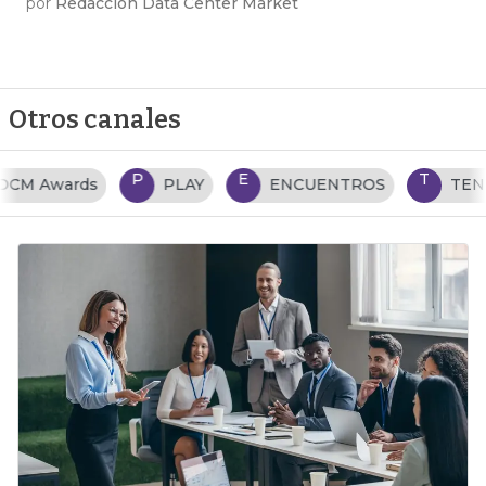
por
Redacción Data Center Market
Otros canales
P
E
T
PLAY
ENCUENTROS
TENDENCIAS TI