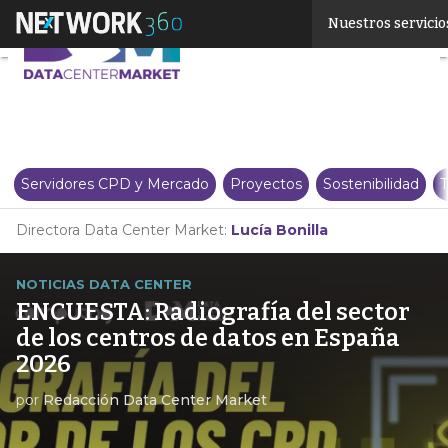
Linkedin
Nuestros servicio
Twitter
Servidores CPD y Mercado
Proyectos
Sostenibilidad
T
Directora Data Center Market:
Lucía Bonilla
NOTICIAS DATA CENTER
ENCUESTA: Radiografía del sector
de los centros de datos en España
2026
por
Redacción Data Center Market