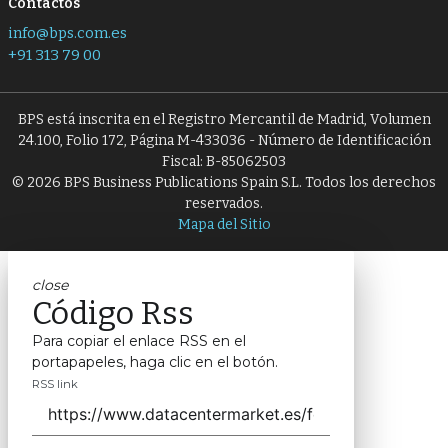
Contactos
info@bps.com.es
+91 313 79 00
BPS está inscrita en el Registro Mercantil de Madrid, Volumen
24.100, Folio 172, Página M-433036 - Número de Identificación
Fiscal: B-85062503
© 2026 BPS Business Publications Spain S.L. Todos los derechos
reservados.
Mapa del Sitio
close
Código Rss
Para copiar el enlace RSS en el
portapapeles, haga clic en el botón.
RSS link