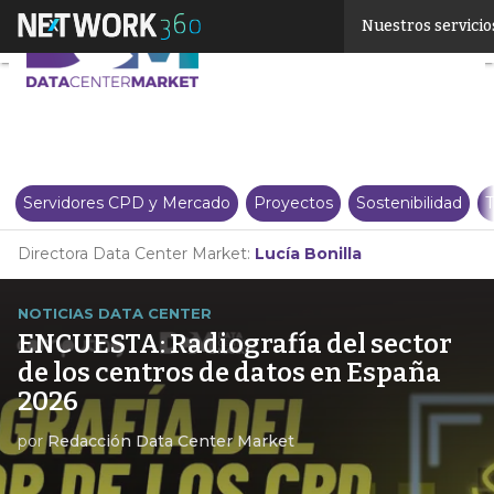
Linkedin
Nuestros servicio
Twitter
Servidores CPD y Mercado
Proyectos
Sostenibilidad
T
Directora Data Center Market:
Lucía Bonilla
NOTICIAS DATA CENTER
ENCUESTA: Radiografía del sector
de los centros de datos en España
2026
por
Redacción Data Center Market