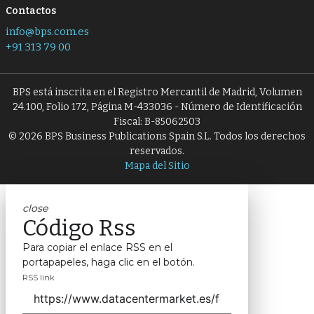
Contactos
info@bps.com.es
+91 313 79 00
BPS está inscrita en el Registro Mercantil de Madrid, Volumen
24.100, Folio 172, Página M-433036 - Número de Identificación
Fiscal: B-85062503
© 2026 BPS Business Publications Spain S.L. Todos los derechos
reservados.
Mapa del Sitio
close
Código Rss
Para copiar el enlace RSS en el
portapapeles, haga clic en el botón.
RSS link