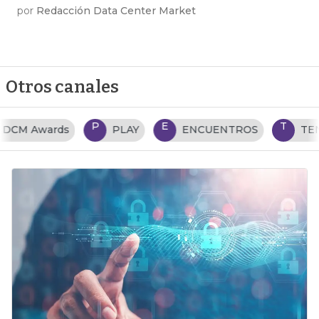
por
Redacción Data Center Market
Otros canales
P
E
T
PLAY
ENCUENTROS
TENDENCIAS TI