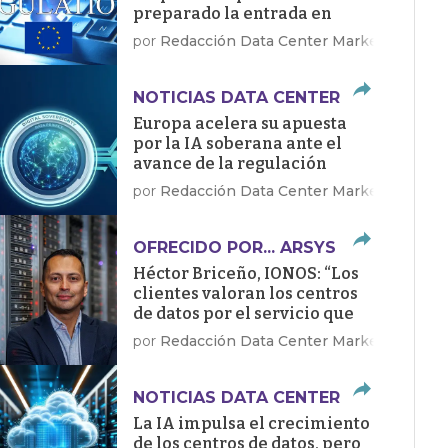
preparado la entrada en
vigor de la Ley de IA
por
Redacción Data Center Market
NOTICIAS DATA CENTER
Europa acelera su apuesta
por la IA soberana ante el
avance de la regulación
por
Redacción Data Center Market
OFRECIDO POR... ARSYS
Héctor Briceño, IONOS: “Los
clientes valoran los centros
de datos por el servicio que
dan, no por sus megawatios”
por
Redacción Data Center Market
NOTICIAS DATA CENTER
La IA impulsa el crecimiento
de los centros de datos, pero