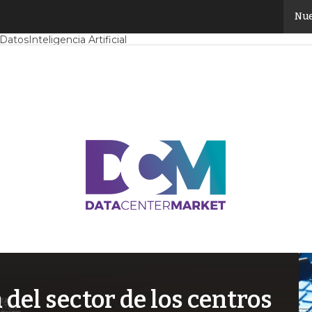
Nue
Mercado
Proyectos
Sostenibilidad
Tendencias TI
Datacenter infrast
 Datos
Inteligencia Artificial
el sector de los centros