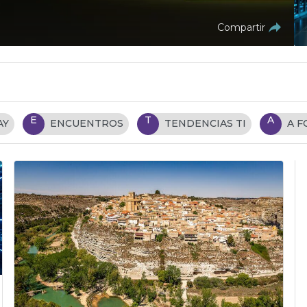
Compartir
E
T
A
AY
ENCUENTROS
TENDENCIAS TI
A 