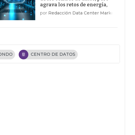
agrava los retos de energía,
costes y talento
por
Redacción Data Center Market
FONDO
CENTRO DE DATOS