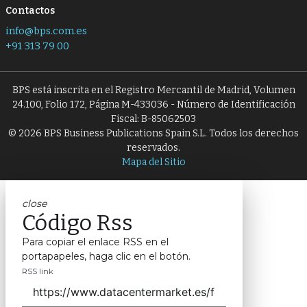
Contactos
info@bps.com.es
+91 313 79 00
BPS está inscrita en el Registro Mercantil de Madrid, Volumen
24.100, Folio 172, Página M-433036 - Número de Identificación
Fiscal: B-85062503
© 2026 BPS Business Publications Spain S.L. Todos los derechos
reservados.
Mapa del Sitio
close
Código Rss
Para copiar el enlace RSS en el
portapapeles, haga clic en el botón.
RSS link