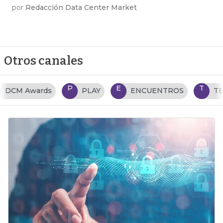
por
Redacción Data Center Market
Otros canales
P
E
T
PLAY
ENCUENTROS
TENDENCIAS TI