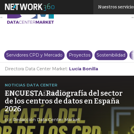
Linkedin
Nuestros servicio
Twitter
Servidores CPD y Mercado
Proyectos
Sostenibilidad
T
Directora Data Center Market:
Lucía Bonilla
NOTICIAS DATA CENTER
ENCUESTA: Radiografía del sector
de los centros de datos en España
2026
por
Redacción Data Center Market