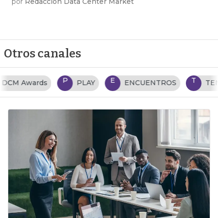
por
Redacción Data Center Market
Otros canales
P
E
T
PLAY
ENCUENTROS
TENDENCIAS TI