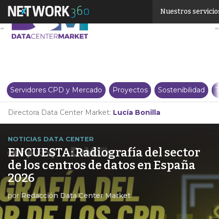
Linkedin
Nuestros servicio
Twitter
Servidores CPD y Mercado
Proyectos
Sostenibilidad
T
Directora Data Center Market:
Lucía Bonilla
NOTICIAS DATA CENTER
ENCUESTA: Radiografía del sector
de los centros de datos en España
2026
por
Redacción Data Center Market