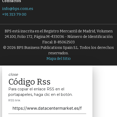
Contactos
info@bps.com.es
+91 313 79 00
BPS está inscrita en el Registro Mercantil de Madrid, Volumen
24.100, Folio 172, Página M-433036 - Número de Identificación
Fiscal: B-85062503
© 2026 BPS Business Publications Spain S.L. Todos los derechos
reservados.
Mapa del Sitio
close
Código Rss
Para copiar el enlace RSS en el
portapapeles, haga clic en el botón.
RSS link