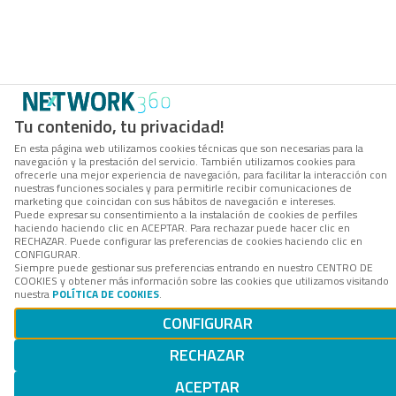
Tu contenido, tu privacidad!
En esta página web utilizamos cookies técnicas que son necesarias para la
navegación y la prestación del servicio. También utilizamos cookies para
ofrecerle una mejor experiencia de navegación, para facilitar la interacción con
nuestras funciones sociales y para permitirle recibir comunicaciones de
marketing que coincidan con sus hábitos de navegación e intereses.
Puede expresar su consentimiento a la instalación de cookies de perfiles
haciendo haciendo clic en ACEPTAR. Para rechazar puede hacer clic en
RECHAZAR. Puede configurar las preferencias de cookies haciendo clic en
CONFIGURAR.
Siempre puede gestionar sus preferencias entrando en nuestro CENTRO DE
COOKIES y obtener más información sobre las cookies que utilizamos visitando
nuestra
POLÍTICA DE COOKIES
.
CONFIGURAR
RECHAZAR
ACEPTAR