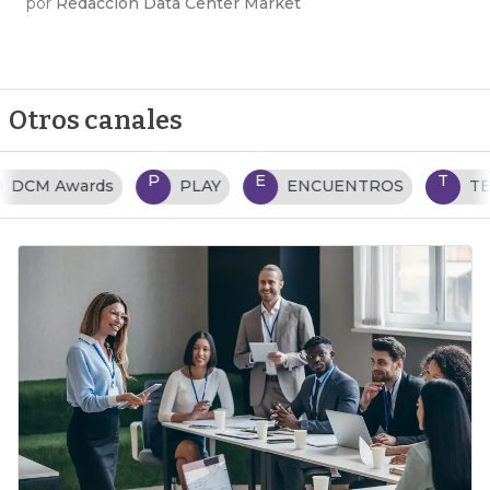
por
Redacción Data Center Market
Otros canales
P
E
T
PLAY
ENCUENTROS
TENDENCIAS TI