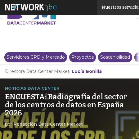
Linkedin
Nuestros servicio
Twitter
Servidores CPD y Mercado
Proyectos
Sostenibilidad
T
Directora Data Center Market:
Lucía Bonilla
NOTICIAS DATA CENTER
ENCUESTA: Radiografía del sector
de los centros de datos en España
2026
por
Redacción Data Center Market