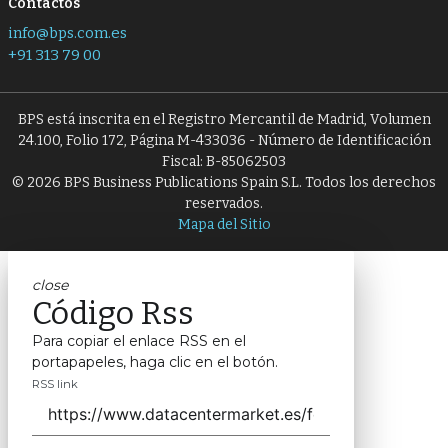
Contactos
info@bps.com.es
+91 313 79 00
BPS está inscrita en el Registro Mercantil de Madrid, Volumen
24.100, Folio 172, Página M-433036 - Número de Identificación
Fiscal: B-85062503
© 2026 BPS Business Publications Spain S.L. Todos los derechos
reservados.
Mapa del Sitio
close
Código Rss
Para copiar el enlace RSS en el
portapapeles, haga clic en el botón.
RSS link