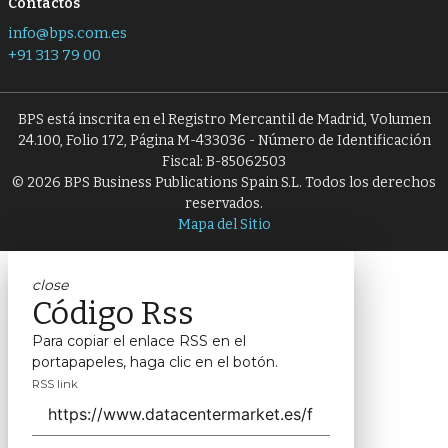
Contactos
info@bps.com.es
+91 313 79 00
BPS está inscrita en el Registro Mercantil de Madrid, Volumen
24.100, Folio 172, Página M-433036 - Número de Identificación
Fiscal: B-85062503
© 2026 BPS Business Publications Spain S.L. Todos los derechos
reservados.
Mapa del Sitio
close
Código Rss
Para copiar el enlace RSS en el
portapapeles, haga clic en el botón.
RSS link