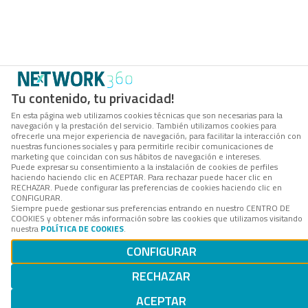
Tu contenido, tu privacidad!
En esta página web utilizamos cookies técnicas que son necesarias para la
navegación y la prestación del servicio. También utilizamos cookies para
ofrecerle una mejor experiencia de navegación, para facilitar la interacción con
nuestras funciones sociales y para permitirle recibir comunicaciones de
marketing que coincidan con sus hábitos de navegación e intereses.
Puede expresar su consentimiento a la instalación de cookies de perfiles
haciendo haciendo clic en ACEPTAR. Para rechazar puede hacer clic en
RECHAZAR. Puede configurar las preferencias de cookies haciendo clic en
CONFIGURAR.
Siempre puede gestionar sus preferencias entrando en nuestro CENTRO DE
COOKIES y obtener más información sobre las cookies que utilizamos visitando
nuestra
POLÍTICA DE COOKIES
.
CONFIGURAR
RECHAZAR
ACEPTAR