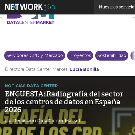
Linkedin
Nuestros servicio
Twitter
Servidores CPD y Mercado
Proyectos
Sostenibilidad
T
Directora Data Center Market:
Lucía Bonilla
NOTICIAS DATA CENTER
ENCUESTA: Radiografía del sector
de los centros de datos en España
2026
por
Redacción Data Center Market