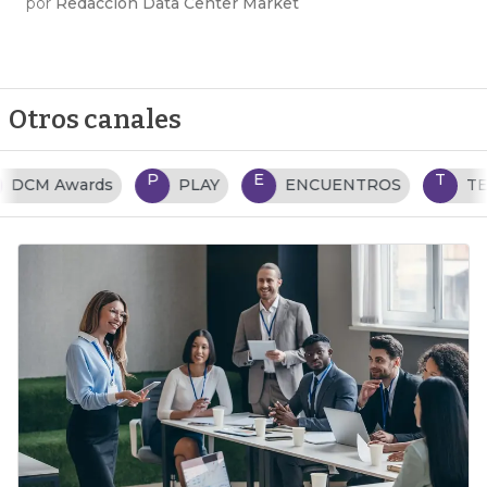
por
Redacción Data Center Market
Otros canales
P
E
T
PLAY
ENCUENTROS
TENDENCIAS TI