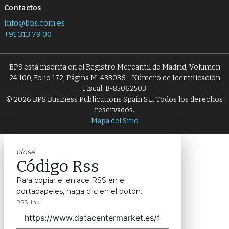
Contactos
info@bps.com.es
+91 313 79 00
BPS está inscrita en el Registro Mercantil de Madrid, Volumen
24.100, Folio 172, Página M-433036 - Número de Identificación
Fiscal: B-85062503
© 2026 BPS Business Publications Spain S.L. Todos los derechos
reservados.
Mapa del Sitio
close
Código Rss
Para copiar el enlace RSS en el
portapapeles, haga clic en el botón.
RSS link