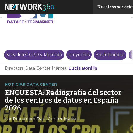
Linkedin
Nuestros servicio
Twitter
Servidores CPD y Mercado
Proyectos
Sostenibilidad
T
Directora Data Center Market:
Lucía Bonilla
NOTICIAS DATA CENTER
ENCUESTA: Radiografía del sector
de los centros de datos en España
2026
por
Redacción Data Center Market