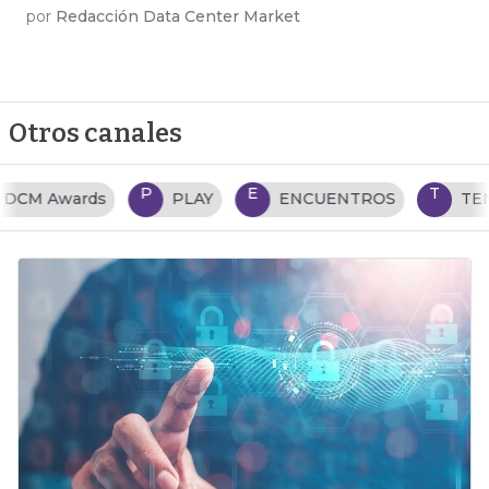
por
Redacción Data Center Market
Otros canales
P
E
T
PLAY
ENCUENTROS
TENDENCIAS TI