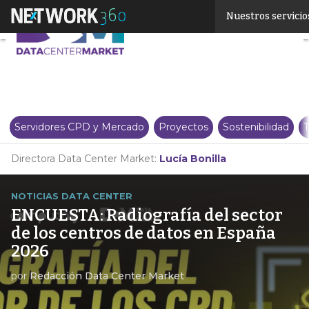
Linkedin
Nuestros servicio
Twitter
Servidores CPD y Mercado
Proyectos
Sostenibilidad
T
Directora Data Center Market:
Lucía Bonilla
NOTICIAS DATA CENTER
ENCUESTA: Radiografía del sector
de los centros de datos en España
2026
por
Redacción Data Center Market