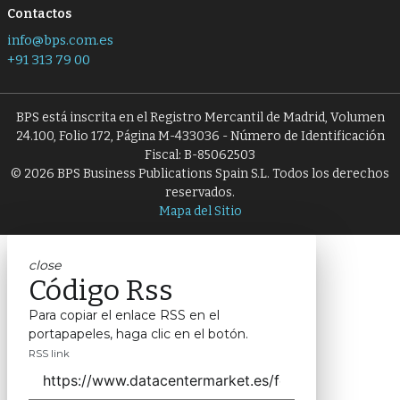
Contactos
info@bps.com.es
+91 313 79 00
BPS está inscrita en el Registro Mercantil de Madrid, Volumen
24.100, Folio 172, Página M-433036 - Número de Identificación
Fiscal: B-85062503
© 2026 BPS Business Publications Spain S.L. Todos los derechos
reservados.
Mapa del Sitio
close
Código Rss
Para copiar el enlace RSS en el
portapapeles, haga clic en el botón.
RSS link