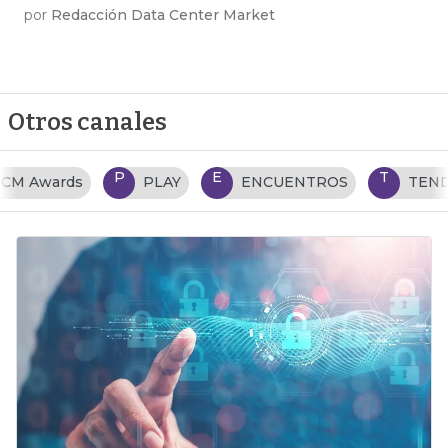
por
Redacción Data Center Market
Otros canales
P
E
T
PLAY
ENCUENTROS
TENDENCIAS TI