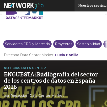
Linkedin
Nuestros servicio
Twitter
Servidores CPD y Mercado
Proyectos
Sostenibilidad
T
Directora Data Center Market:
Lucía Bonilla
NOTICIAS DATA CENTER
ENCUESTA: Radiografía del sector
de los centros de datos en España
2026
por
Redacción Data Center Market