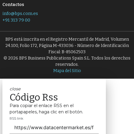
Contactos
info@bps.com.es
+91 313 79 00
BPS está inscrita en el Registro Mercantil de Madrid, Volumen
24.100, Folio 172, Página M-433036 - Número de Identificación
Fiscal: B-85062503
© 2026 BPS Business Publications Spain S.L. Todos los derechos
reservados.
Mapa del Sitio
close
Código Rss
Para copiar el enlace RSS en el
portapapeles, haga clic en el botón.
RSS link