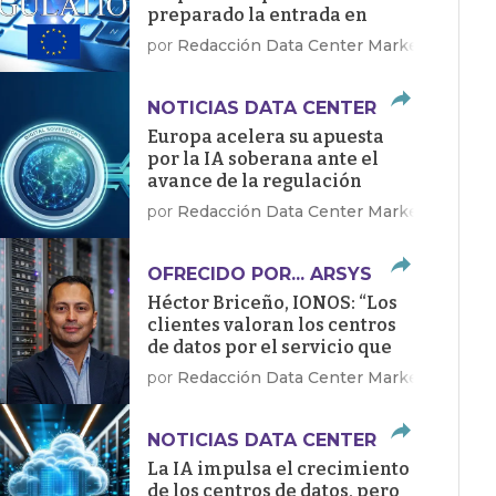
preparado la entrada en
vigor de la Ley de IA
por
Redacción Data Center Market
NOTICIAS DATA CENTER
Europa acelera su apuesta
por la IA soberana ante el
avance de la regulación
por
Redacción Data Center Market
OFRECIDO POR... ARSYS
Héctor Briceño, IONOS: “Los
clientes valoran los centros
de datos por el servicio que
dan, no por sus megawatios”
por
Redacción Data Center Market
NOTICIAS DATA CENTER
La IA impulsa el crecimiento
de los centros de datos, pero