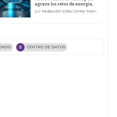
agrava los retos de energía,
costes y talento
por
Redacción Data Center Market
FONDO
CENTRO DE DATOS