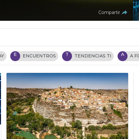
Compartir
E
T
A
AY
ENCUENTROS
TENDENCIAS TI
A 