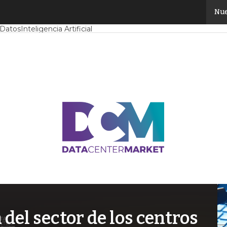
Nue
Mercado
Proyectos
Sostenibilidad
Tendencias TI
Datacenter infrast
 Datos
Inteligencia Artificial
el sector de los centros