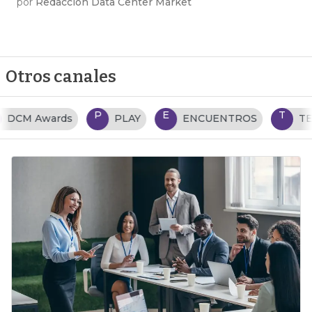
por
Redacción Data Center Market
Otros canales
P
E
T
PLAY
ENCUENTROS
TENDENCIAS TI