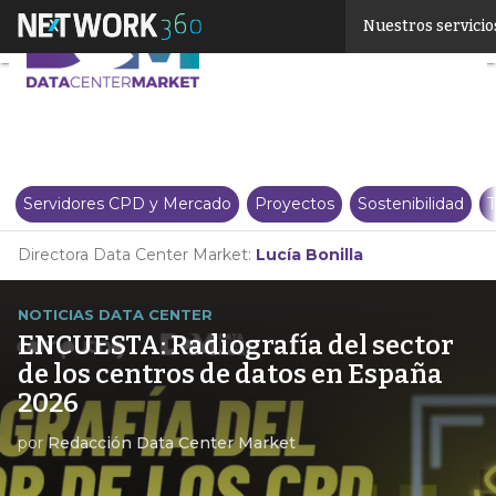
Linkedin
Nuestros servicio
Twitter
Servidores CPD y Mercado
Proyectos
Sostenibilidad
T
Directora Data Center Market:
Lucía Bonilla
NOTICIAS DATA CENTER
ENCUESTA: Radiografía del sector
de los centros de datos en España
2026
por
Redacción Data Center Market