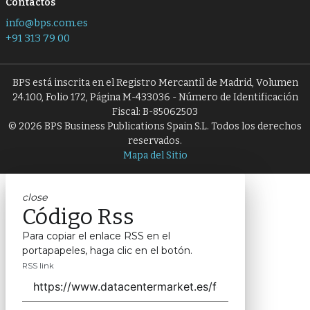
Contactos
info@bps.com.es
+91 313 79 00
BPS está inscrita en el Registro Mercantil de Madrid, Volumen
24.100, Folio 172, Página M-433036 - Número de Identificación
Fiscal: B-85062503
© 2026 BPS Business Publications Spain S.L. Todos los derechos
reservados.
Mapa del Sitio
close
Código Rss
Para copiar el enlace RSS en el
portapapeles, haga clic en el botón.
RSS link