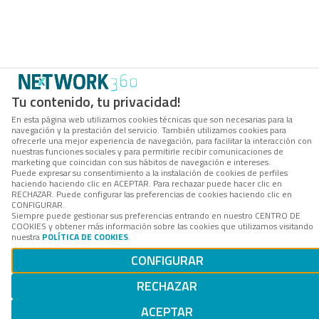
Tu contenido, tu privacidad!
En esta página web utilizamos cookies técnicas que son necesarias para la
navegación y la prestación del servicio. También utilizamos cookies para
ofrecerle una mejor experiencia de navegación, para facilitar la interacción con
nuestras funciones sociales y para permitirle recibir comunicaciones de
marketing que coincidan con sus hábitos de navegación e intereses.
Puede expresar su consentimiento a la instalación de cookies de perfiles
haciendo haciendo clic en ACEPTAR. Para rechazar puede hacer clic en
RECHAZAR. Puede configurar las preferencias de cookies haciendo clic en
CONFIGURAR.
Siempre puede gestionar sus preferencias entrando en nuestro CENTRO DE
COOKIES y obtener más información sobre las cookies que utilizamos visitando
nuestra
POLÍTICA DE COOKIES
.
CONFIGURAR
RECHAZAR
ACEPTAR