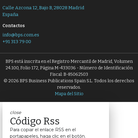
Calle Azcona 12, Bajo B, 28028 Madrid
España
Contactos
info@bps.com.es
+91 313 79 00
BPS está inscrita en el Registro Mercantil de Madrid, Volumen
24.100, Folio 172, Página M-433036 - Número de Identificación
Fiscal: B-85062503
© 2026 BPS Business Publications Spain S.L. Todos los derechos
reservados.
Mapa del Sitio
close
Código Rss
Para copiar el enlace RSS en el
portapapeles, haga clic en el botón.