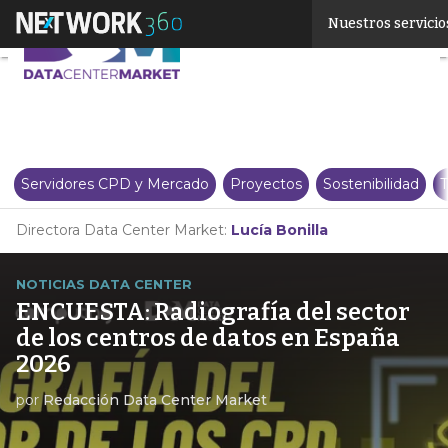
Linkedin
Nuestros servicio
Twitter
Servidores CPD y Mercado
Proyectos
Sostenibilidad
T
Directora Data Center Market:
Lucía Bonilla
NOTICIAS DATA CENTER
ENCUESTA: Radiografía del sector
de los centros de datos en España
2026
por
Redacción Data Center Market