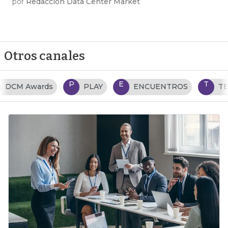
por
Redacción Data Center Market
Otros canales
P
E
T
PLAY
ENCUENTROS
TENDENCIAS TI