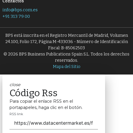
Contactos
info@bps.com.es
+91 313 79 00
BPS está inscrita en el Registro Mercantil de Madrid, Volumen
24.100, Folio 172, Página M-433036 - Número de Identificación
Fiscal: B-85062503
© 2026 BPS Business Publications Spain S.L. Todos los derechos
reservados.
Mapa del Sitio
close
Código Rss
Para copiar el enlace RSS en el
portapapeles, haga clic en el botón.
RSS link