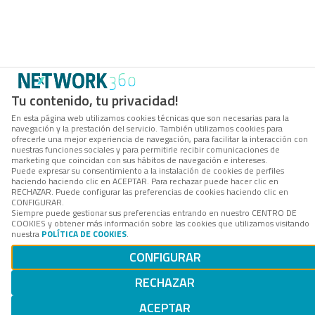
Tu contenido, tu privacidad!
En esta página web utilizamos cookies técnicas que son necesarias para la
navegación y la prestación del servicio. También utilizamos cookies para
ofrecerle una mejor experiencia de navegación, para facilitar la interacción con
nuestras funciones sociales y para permitirle recibir comunicaciones de
marketing que coincidan con sus hábitos de navegación e intereses.
Puede expresar su consentimiento a la instalación de cookies de perfiles
haciendo haciendo clic en ACEPTAR. Para rechazar puede hacer clic en
RECHAZAR. Puede configurar las preferencias de cookies haciendo clic en
CONFIGURAR.
Siempre puede gestionar sus preferencias entrando en nuestro CENTRO DE
COOKIES y obtener más información sobre las cookies que utilizamos visitando
nuestra
POLÍTICA DE COOKIES
.
CONFIGURAR
RECHAZAR
ACEPTAR