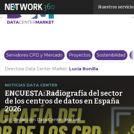
Linkedin
Nuestros servicio
Twitter
Servidores CPD y Mercado
Proyectos
Sostenibilidad
T
Directora Data Center Market:
Lucía Bonilla
NOTICIAS DATA CENTER
ENCUESTA: Radiografía del sector
de los centros de datos en España
2026
por
Redacción Data Center Market