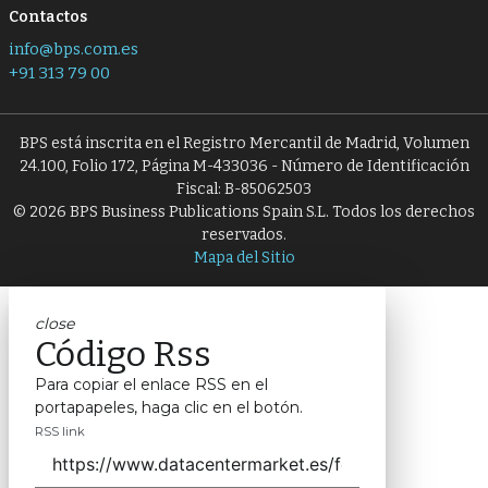
Contactos
info@bps.com.es
+91 313 79 00
BPS está inscrita en el Registro Mercantil de Madrid, Volumen
24.100, Folio 172, Página M-433036 - Número de Identificación
Fiscal: B-85062503
© 2026 BPS Business Publications Spain S.L. Todos los derechos
reservados.
Mapa del Sitio
close
Código Rss
Para copiar el enlace RSS en el
portapapeles, haga clic en el botón.
RSS link