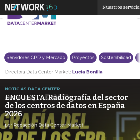
Linkedin
Nuestros servicio
Twitter
Servidores CPD y Mercado
Proyectos
Sostenibilidad
T
Directora Data Center Market:
Lucía Bonilla
NOTICIAS DATA CENTER
ENCUESTA: Radiografía del sector
de los centros de datos en España
2026
por
Redacción Data Center Market