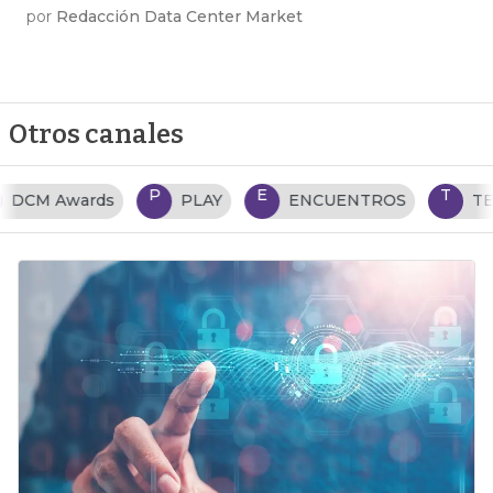
por
Redacción Data Center Market
Otros canales
P
E
T
PLAY
ENCUENTROS
TENDENCIAS TI