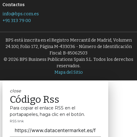
Contactos
info@bps.com.es
+91 313 79 00
BPS está inscrita en el Registro Mercantil de Madrid, Volumen
24.100, Folio 172, Página M-433036 - Número de Identificación
Fiscal: B-85062503
© 2026 BPS Business Publications Spain S.L. Todos los derechos
reservados.
Mapa del Sitio
close
Código Rss
Para copiar el enlace RSS en el
portapapeles, haga clic en el botón.
RSS link