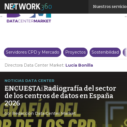
Linkedin
Nuestros servicio
Twitter
Servidores CPD y Mercado
Proyectos
Sostenibilidad
T
Directora Data Center Market:
Lucía Bonilla
NOTICIAS DATA CENTER
ENCUESTA: Radiografía del sector
de los centros de datos en España
2026
por
Redacción Data Center Market