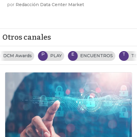
por
Redacción Data Center Market
Otros canales
P
E
T
PLAY
ENCUENTROS
TENDENCIAS TI