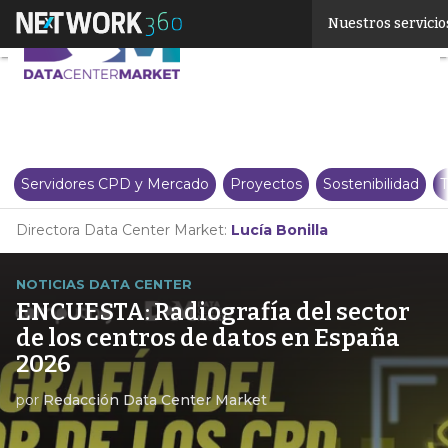
Linkedin
Nuestros servicio
Twitter
Servidores CPD y Mercado
Proyectos
Sostenibilidad
T
Directora Data Center Market:
Lucía Bonilla
NOTICIAS DATA CENTER
ENCUESTA: Radiografía del sector
de los centros de datos en España
2026
por
Redacción Data Center Market