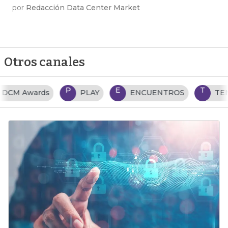
por
Redacción Data Center Market
Otros canales
P
E
T
PLAY
ENCUENTROS
TENDENCIAS TI