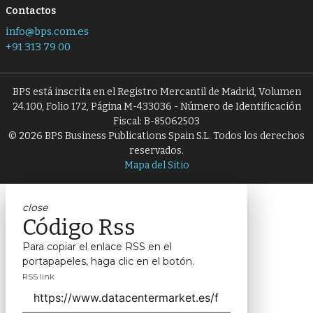
Contactos
info@bps.com.es
+91 313 79 00
BPS está inscrita en el Registro Mercantil de Madrid, Volumen
24.100, Folio 172, Página M-433036 - Número de Identificación
Fiscal: B-85062503
© 2026 BPS Business Publications Spain S.L. Todos los derechos
reservados.
Mapa del Sitio
close
Código Rss
Para copiar el enlace RSS en el
portapapeles, haga clic en el botón.
RSS link