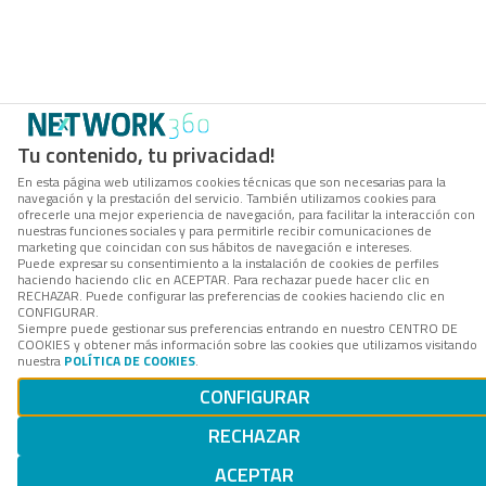
Tu contenido, tu privacidad!
En esta página web utilizamos cookies técnicas que son necesarias para la
navegación y la prestación del servicio. También utilizamos cookies para
ofrecerle una mejor experiencia de navegación, para facilitar la interacción con
nuestras funciones sociales y para permitirle recibir comunicaciones de
marketing que coincidan con sus hábitos de navegación e intereses.
Puede expresar su consentimiento a la instalación de cookies de perfiles
haciendo haciendo clic en ACEPTAR. Para rechazar puede hacer clic en
RECHAZAR. Puede configurar las preferencias de cookies haciendo clic en
CONFIGURAR.
Siempre puede gestionar sus preferencias entrando en nuestro CENTRO DE
COOKIES y obtener más información sobre las cookies que utilizamos visitando
nuestra
POLÍTICA DE COOKIES
.
CONFIGURAR
RECHAZAR
ACEPTAR