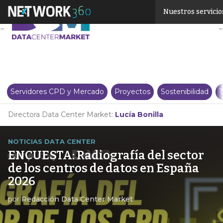
Linkedin
Nuestros servicio
Twitter
Servidores CPD y Mercado
Proyectos
Sostenibilidad
T
Directora Data Center Market:
Lucía Bonilla
NOTICIAS DATA CENTER
ENCUESTA: Radiografía del sector
de los centros de datos en España
2026
por
Redacción Data Center Market