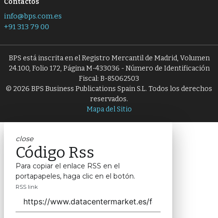
Contactos
info@bps.com.es
+91 313 79 00
BPS está inscrita en el Registro Mercantil de Madrid, Volumen
24.100, Folio 172, Página M-433036 - Número de Identificación
Fiscal: B-85062503
© 2026 BPS Business Publications Spain S.L. Todos los derechos
reservados.
Mapa del Sitio
close
Código Rss
Para copiar el enlace RSS en el
portapapeles, haga clic en el botón.
RSS link