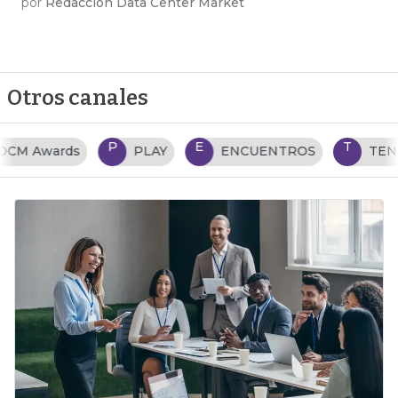
por
Redacción Data Center Market
Otros canales
P
E
T
PLAY
ENCUENTROS
TENDENCIAS TI