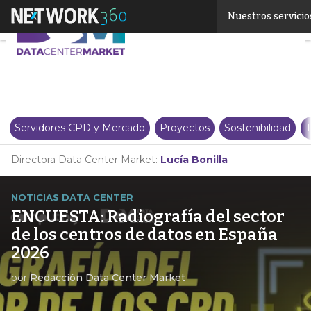
Linkedin
Nuestros servicio
Twitter
Servidores CPD y Mercado
Proyectos
Sostenibilidad
T
Directora Data Center Market:
Lucía Bonilla
NOTICIAS DATA CENTER
ENCUESTA: Radiografía del sector
de los centros de datos en España
2026
por
Redacción Data Center Market