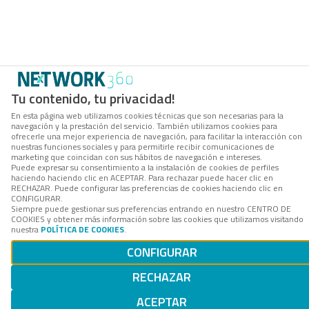
Tu contenido, tu privacidad!
En esta página web utilizamos cookies técnicas que son necesarias para la
navegación y la prestación del servicio. También utilizamos cookies para
ofrecerle una mejor experiencia de navegación, para facilitar la interacción con
nuestras funciones sociales y para permitirle recibir comunicaciones de
marketing que coincidan con sus hábitos de navegación e intereses.
Puede expresar su consentimiento a la instalación de cookies de perfiles
haciendo haciendo clic en ACEPTAR. Para rechazar puede hacer clic en
RECHAZAR. Puede configurar las preferencias de cookies haciendo clic en
CONFIGURAR.
Siempre puede gestionar sus preferencias entrando en nuestro CENTRO DE
COOKIES y obtener más información sobre las cookies que utilizamos visitando
nuestra
POLÍTICA DE COOKIES
.
CONFIGURAR
RECHAZAR
ACEPTAR