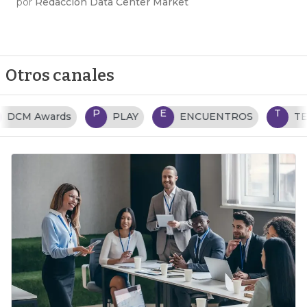
por
Redacción Data Center Market
Otros canales
P
E
T
PLAY
ENCUENTROS
TENDENCIAS TI