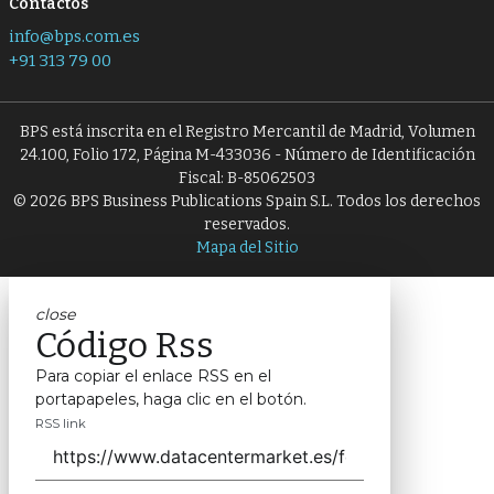
Contactos
info@bps.com.es
+91 313 79 00
BPS está inscrita en el Registro Mercantil de Madrid, Volumen
24.100, Folio 172, Página M-433036 - Número de Identificación
Fiscal: B-85062503
© 2026 BPS Business Publications Spain S.L. Todos los derechos
reservados.
Mapa del Sitio
close
Código Rss
Para copiar el enlace RSS en el
portapapeles, haga clic en el botón.
RSS link