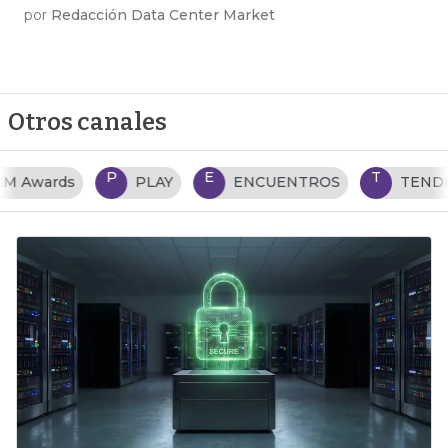
por
Redacción Data Center Market
Otros canales
P
E
T
PLAY
ENCUENTROS
TENDENCIAS TI