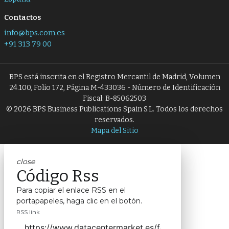
Contactos
info@bps.com.es
+91 313 79 00
BPS está inscrita en el Registro Mercantil de Madrid, Volumen
24.100, Folio 172, Página M-433036 - Número de Identificación
Fiscal: B-85062503
© 2026 BPS Business Publications Spain S.L. Todos los derechos
reservados.
Mapa del Sitio
close
Código Rss
Para copiar el enlace RSS en el
portapapeles, haga clic en el botón.
RSS link