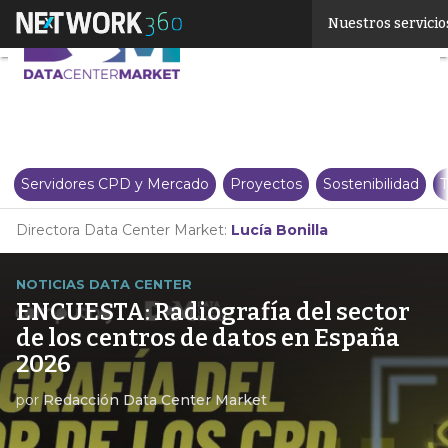
Linkedin
Nuestros servicio
Twitter
Servidores CPD y Mercado
Proyectos
Sostenibilidad
T
Directora Data Center Market:
Lucía Bonilla
NOTICIAS DATA CENTER
ENCUESTA: Radiografía del sector
de los centros de datos en España
2026
por
Redacción Data Center Market