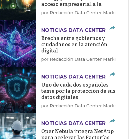
acceso empresarial a la
energía limpia
por
Redacción Data Center Market
NOTICIAS DATA CENTER
Brecha entre gobiernos y
ciudadanos en la atención
digital
por
Redacción Data Center Market
NOTICIAS DATA CENTER
Uno de cada dos españoles
teme por la protección de sus
datos digitales
por
Redacción Data Center Market
NOTICIAS DATA CENTER
OpenNebula integra NetApp
para acelerar las Factorías