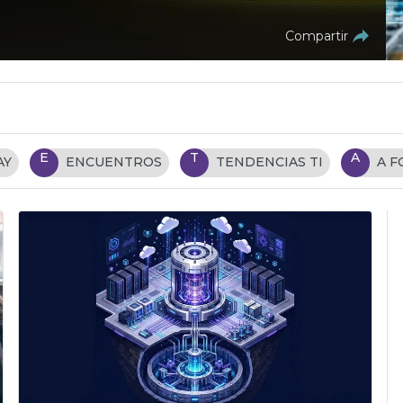
Compartir
E
T
A
AY
ENCUENTROS
TENDENCIAS TI
A 