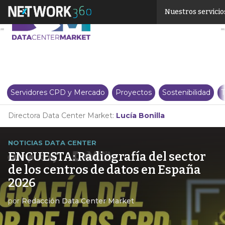
Linkedin
Nuestros servicio
Twitter
Servidores CPD y Mercado
Proyectos
Sostenibilidad
T
Directora Data Center Market:
Lucía Bonilla
NOTICIAS DATA CENTER
ENCUESTA: Radiografía del sector
de los centros de datos en España
2026
por
Redacción Data Center Market