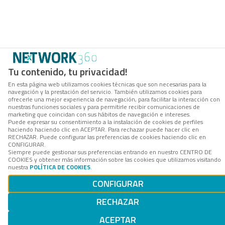
Tu contenido, tu privacidad!
En esta página web utilizamos cookies técnicas que son necesarias para la
navegación y la prestación del servicio. También utilizamos cookies para
ofrecerle una mejor experiencia de navegación, para facilitar la interacción con
nuestras funciones sociales y para permitirle recibir comunicaciones de
marketing que coincidan con sus hábitos de navegación e intereses.
Puede expresar su consentimiento a la instalación de cookies de perfiles
haciendo haciendo clic en ACEPTAR. Para rechazar puede hacer clic en
RECHAZAR. Puede configurar las preferencias de cookies haciendo clic en
CONFIGURAR.
Siempre puede gestionar sus preferencias entrando en nuestro CENTRO DE
COOKIES y obtener más información sobre las cookies que utilizamos visitando
nuestra
POLÍTICA DE COOKIES
.
CONFIGURAR
RECHAZAR
ACEPTAR