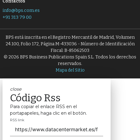
Contactos
info@bps.com.es
+91 313 79 00
BPS está inscrita en el Registro Mercantil de Madrid, Volumen
24.100, Folio 172, Página M-433036 - Número de Identificación
Fiscal: B-85062503
© 2026 BPS Business Publications Spain S.L. Todos los derechos
reservados.
Mapa del Sitio
close
Código Rss
Para copiar el enlace RSS en el
portapapeles, haga clic en el botón.
RSS link