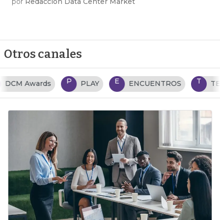
por
Redacción Data Center Market
Otros canales
P
E
T
PLAY
ENCUENTROS
TENDENCIAS TI