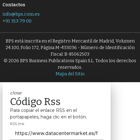
Contactos
info@bps.com.es
+91 313 79 00
BPS está inscrita en el Registro Mercantil de Madrid, Volumen
24.100, Folio 172, Página M-433036 - Número de Identificación
Fiscal: B-85062503
© 2026 BPS Business Publications Spain S.L. Todos los derechos
reservados.
Mapa del Sitio
close
Código Rss
Para copiar el enlace RSS en el
portapapeles, haga clic en el botón.
RSS link