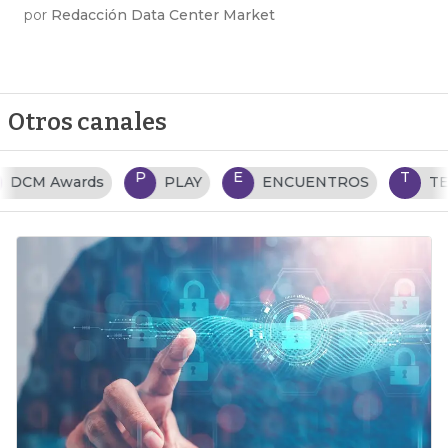
por
Redacción Data Center Market
Otros canales
P
E
T
PLAY
ENCUENTROS
TENDENCIAS TI