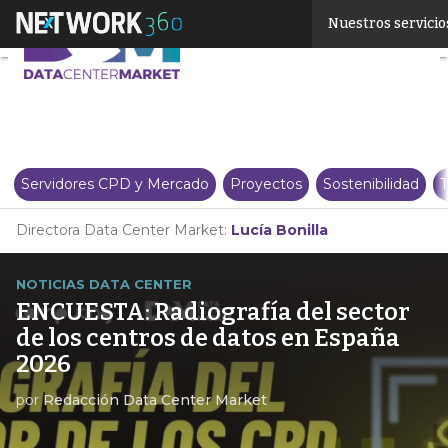
Linkedin
Nuestros servicio
Twitter
Servidores CPD y Mercado
Proyectos
Sostenibilidad
T
Directora Data Center Market:
Lucía Bonilla
NOTICIAS DATA CENTER
ENCUESTA: Radiografía del sector
de los centros de datos en España
2026
por
Redacción Data Center Market