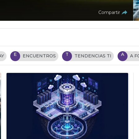
Compartir
E
T
A
AY
ENCUENTROS
TENDENCIAS TI
A 