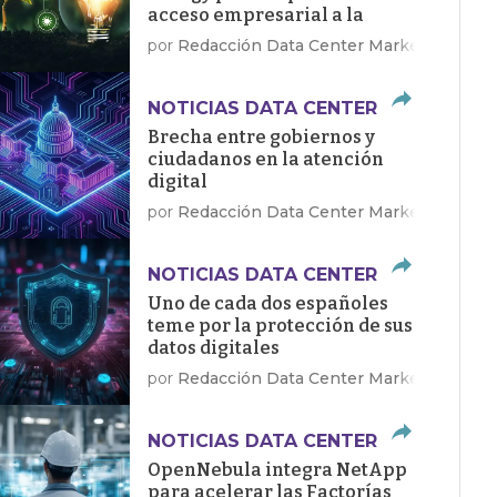
acceso empresarial a la
energía limpia
por
Redacción Data Center Market
NOTICIAS DATA CENTER
Brecha entre gobiernos y
ciudadanos en la atención
digital
por
Redacción Data Center Market
NOTICIAS DATA CENTER
Uno de cada dos españoles
teme por la protección de sus
datos digitales
por
Redacción Data Center Market
NOTICIAS DATA CENTER
OpenNebula integra NetApp
para acelerar las Factorías