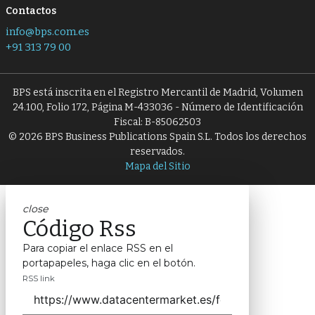
Contactos
info@bps.com.es
+91 313 79 00
BPS está inscrita en el Registro Mercantil de Madrid, Volumen
24.100, Folio 172, Página M-433036 - Número de Identificación
Fiscal: B-85062503
© 2026 BPS Business Publications Spain S.L. Todos los derechos
reservados.
Mapa del Sitio
close
Código Rss
Para copiar el enlace RSS en el
portapapeles, haga clic en el botón.
RSS link