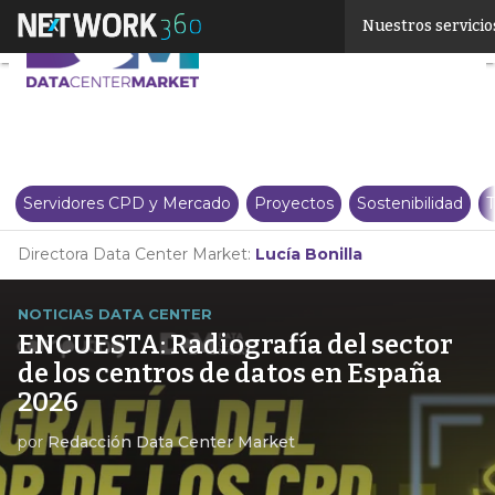
Linkedin
Nuestros servicio
Twitter
Servidores CPD y Mercado
Proyectos
Sostenibilidad
T
Directora Data Center Market:
Lucía Bonilla
NOTICIAS DATA CENTER
ENCUESTA: Radiografía del sector
de los centros de datos en España
2026
por
Redacción Data Center Market