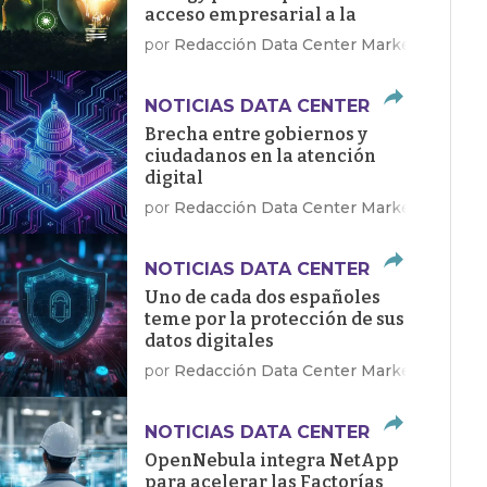
acceso empresarial a la
energía limpia
por
Redacción Data Center Market
NOTICIAS DATA CENTER
Brecha entre gobiernos y
ciudadanos en la atención
digital
por
Redacción Data Center Market
NOTICIAS DATA CENTER
Uno de cada dos españoles
teme por la protección de sus
datos digitales
por
Redacción Data Center Market
NOTICIAS DATA CENTER
OpenNebula integra NetApp
para acelerar las Factorías