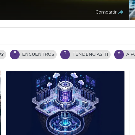
Compartir
E
T
A
AY
ENCUENTROS
TENDENCIAS TI
A 