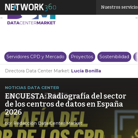
Linkedin
Nuestros servicio
Twitter
Servidores CPD y Mercado
Proyectos
Sostenibilidad
T
Directora Data Center Market:
Lucía Bonilla
NOTICIAS DATA CENTER
ENCUESTA: Radiografía del sector
de los centros de datos en España
2026
por
Redacción Data Center Market