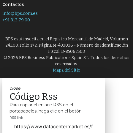
Contactos
info@bps.com.es
+91 313 79 00
BPS está inscrita en el Registro Mercantil de Madrid, Volumen
24.100, Folio 172, Página M-433036 - Número de Identificación
Fiscal: B-85062503
© 2026 BPS Business Publications Spain S.L. Todos los derechos
reservados.
Mapa del Sitio
close
Código Rss
Para copiar el enlace RSS en el
portapapeles, haga clic en el botón.
RSS link