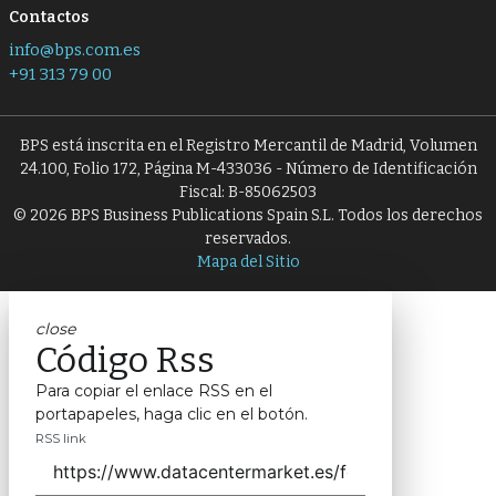
Contactos
info@bps.com.es
+91 313 79 00
BPS está inscrita en el Registro Mercantil de Madrid, Volumen
24.100, Folio 172, Página M-433036 - Número de Identificación
Fiscal: B-85062503
© 2026 BPS Business Publications Spain S.L. Todos los derechos
reservados.
Mapa del Sitio
close
Código Rss
Para copiar el enlace RSS en el
portapapeles, haga clic en el botón.
RSS link