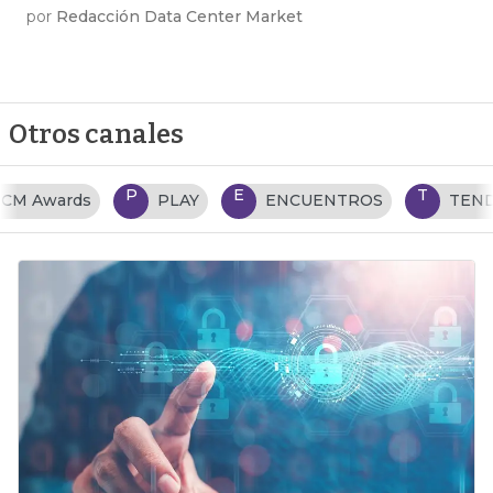
por
Redacción Data Center Market
Otros canales
P
E
T
PLAY
ENCUENTROS
TENDENCIAS TI