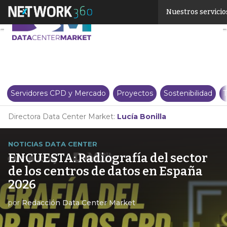
Linkedin
Nuestros servicio
Twitter
Servidores CPD y Mercado
Proyectos
Sostenibilidad
T
Directora Data Center Market:
Lucía Bonilla
NOTICIAS DATA CENTER
ENCUESTA: Radiografía del sector
de los centros de datos en España
2026
por
Redacción Data Center Market