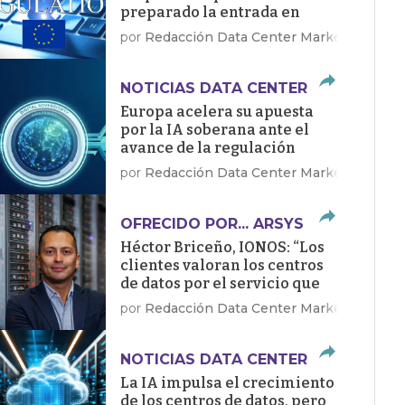
preparado la entrada en
vigor de la Ley de IA
por
Redacción Data Center Market
NOTICIAS DATA CENTER
Europa acelera su apuesta
por la IA soberana ante el
avance de la regulación
por
Redacción Data Center Market
OFRECIDO POR... ARSYS
Héctor Briceño, IONOS: “Los
clientes valoran los centros
de datos por el servicio que
dan, no por sus megawatios”
por
Redacción Data Center Market
NOTICIAS DATA CENTER
La IA impulsa el crecimiento
de los centros de datos, pero