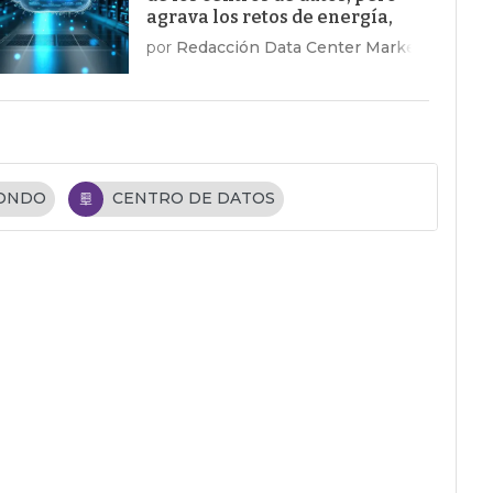
agrava los retos de energía,
costes y talento
por
Redacción Data Center Market
FONDO
CENTRO DE DATOS