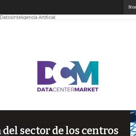
Nue
Mercado
Proyectos
Sostenibilidad
Tendencias TI
Datacenter infrast
 Datos
Inteligencia Artificial
el sector de los centros