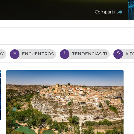
Compartir
E
T
A
AY
ENCUENTROS
TENDENCIAS TI
A 