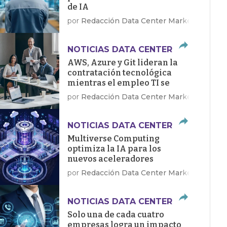
de IA
por
Redacción Data Center Market
NOTICIAS DATA CENTER
AWS, Azure y Git lideran la
contratación tecnológica
mientras el empleo TI se
recupera en EE.UU.
por
Redacción Data Center Market
NOTICIAS DATA CENTER
Multiverse Computing
optimiza la IA para los
nuevos aceleradores
Dragonfly de Qualcomm
por
Redacción Data Center Market
NOTICIAS DATA CENTER
Solo una de cada cuatro
empresas logra un impacto