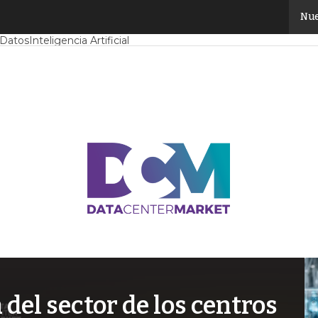
Nue
Mercado
Proyectos
Sostenibilidad
Tendencias TI
Datacenter infrast
 Datos
Inteligencia Artificial
el sector de los centros