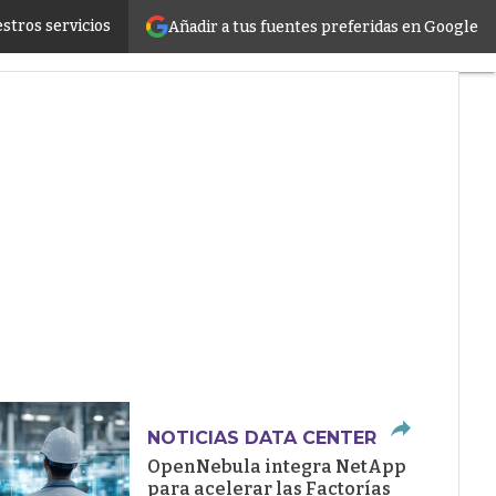
stros servicios
Añadir a tus fuentes preferidas en Google
ructure
NOTICIAS DATA CENTER
OpenNebula integra NetApp
para acelerar las Factorías