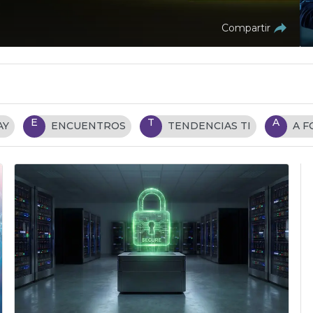
Compartir
E
T
A
AY
ENCUENTROS
TENDENCIAS TI
A 