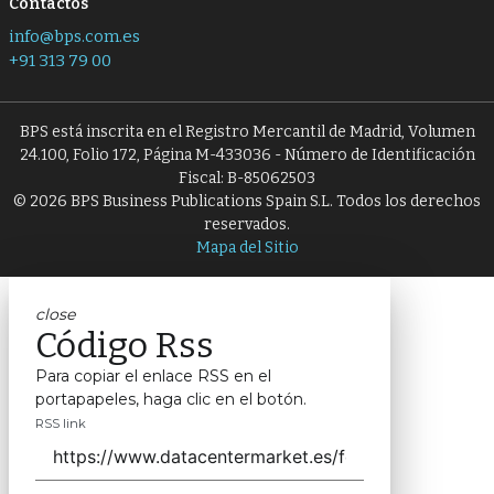
Contactos
info@bps.com.es
+91 313 79 00
BPS está inscrita en el Registro Mercantil de Madrid, Volumen
24.100, Folio 172, Página M-433036 - Número de Identificación
Fiscal: B-85062503
© 2026 BPS Business Publications Spain S.L. Todos los derechos
reservados.
Mapa del Sitio
close
Código Rss
Para copiar el enlace RSS en el
portapapeles, haga clic en el botón.
RSS link