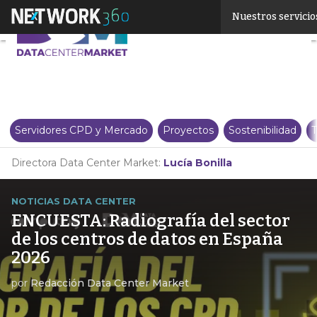
Linkedin
Nuestros servicio
Twitter
Servidores CPD y Mercado
Proyectos
Sostenibilidad
T
Directora Data Center Market:
Lucía Bonilla
NOTICIAS DATA CENTER
ENCUESTA: Radiografía del sector
de los centros de datos en España
2026
por
Redacción Data Center Market