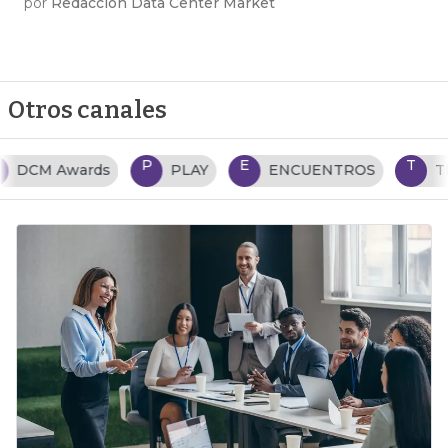
por
Redacción Data Center Market
Otros canales
P
E
T
PLAY
ENCUENTROS
TENDENCIAS TI