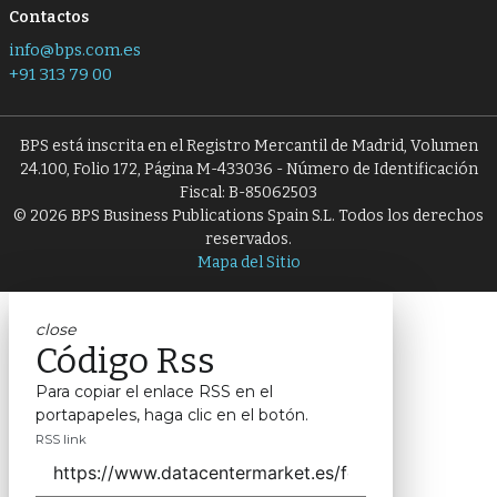
Contactos
info@bps.com.es
+91 313 79 00
BPS está inscrita en el Registro Mercantil de Madrid, Volumen
24.100, Folio 172, Página M-433036 - Número de Identificación
Fiscal: B-85062503
© 2026 BPS Business Publications Spain S.L. Todos los derechos
reservados.
Mapa del Sitio
close
Código Rss
Para copiar el enlace RSS en el
portapapeles, haga clic en el botón.
RSS link