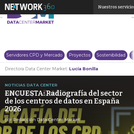
Linkedin
Nuestros servicio
Twitter
Servidores CPD y Mercado
Proyectos
Sostenibilidad
T
Directora Data Center Market:
Lucía Bonilla
NOTICIAS DATA CENTER
ENCUESTA: Radiografía del sector
de los centros de datos en España
2026
por
Redacción Data Center Market