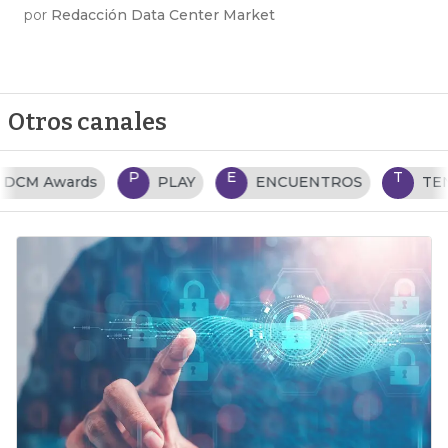
por
Redacción Data Center Market
Otros canales
P
E
T
PLAY
ENCUENTROS
TENDENCIAS TI