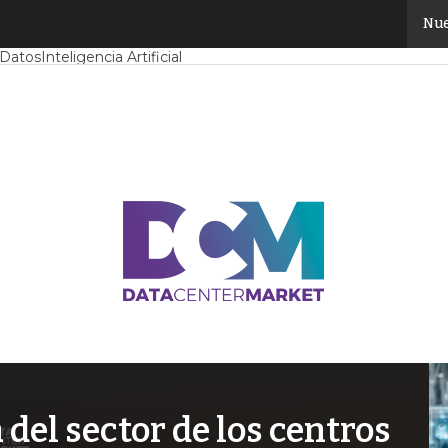
Nue
Mercado
Proyectos
Sostenibilidad
Tendencias TI
Datacenter infrast
 Datos
Inteligencia Artificial
el sector de los centros