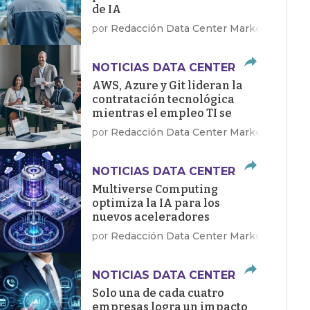
de IA
por
Redacción Data Center Market
NOTICIAS DATA CENTER
AWS, Azure y Git lideran la
contratación tecnológica
mientras el empleo TI se
recupera en EE.UU.
por
Redacción Data Center Market
NOTICIAS DATA CENTER
Multiverse Computing
optimiza la IA para los
nuevos aceleradores
Dragonfly de Qualcomm
por
Redacción Data Center Market
NOTICIAS DATA CENTER
Solo una de cada cuatro
empresas logra un impacto