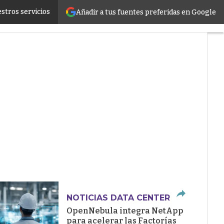
stros servicios
Añadir a tus fuentes preferidas en Google
ructure
NOTICIAS DATA CENTER
OpenNebula integra NetApp
para acelerar las Factorías