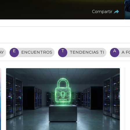
Compartir
E
T
A
AY
ENCUENTROS
TENDENCIAS TI
A 