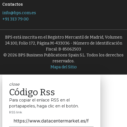
Contactos
info@bps.com.es
+91 313 79 00
BPS está inscrita en el Registro Mercantil de Madrid, Volumen
24.100, Folio 172, Página M-433036 - Número de Identificación
Fiscal: B-85062503
© 2026 BPS Business Publications Spain S.L. Todos los derechos
reservados.
Mapa del Sitio
close
Código Rss
Para copiar el enlace RSS en el
portapapeles, haga clic en el botón.
RSS link