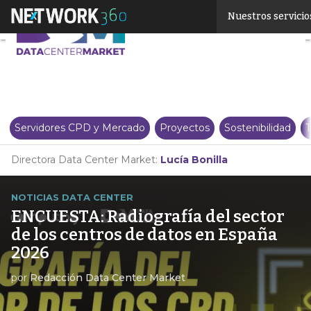
Linkedin
Nuestros servicio
Twitter
Servidores CPD y Mercado
Proyectos
Sostenibilidad
T
Directora Data Center Market:
Lucía Bonilla
NOTICIAS DATA CENTER
ENCUESTA: Radiografía del sector
de los centros de datos en España
2026
por
Redacción Data Center Market