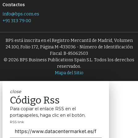
Contactos
info@bps.com.es
+91 313 79 00
BPS está inscrita en el Registro Mercantil de Madrid, Volumen
24.100, Folio 172, Página M-433036 - Número de Identificación
Fiscal: B-85062503
© 2026 BPS Business Publications Spain S.L. Todos los derechos
reservados.
Mapa del Sitio
close
Código Rss
Para copiar el enlace RSS en el
portapapeles, haga clic en el botón.
RSS link