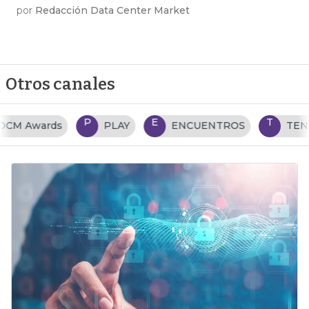
por
Redacción Data Center Market
Otros canales
P
E
T
PLAY
ENCUENTROS
TENDENCIAS TI