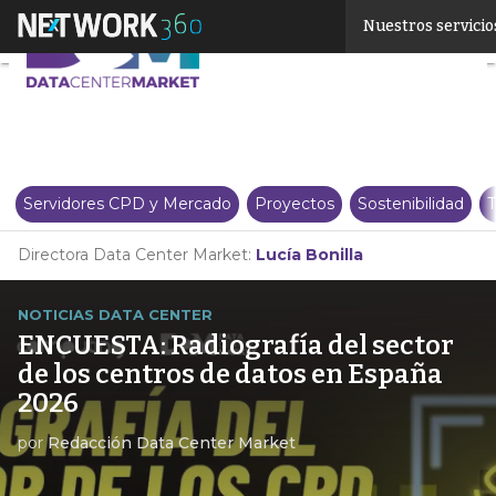
Linkedin
Nuestros servicio
Twitter
Servidores CPD y Mercado
Proyectos
Sostenibilidad
T
Directora Data Center Market:
Lucía Bonilla
NOTICIAS DATA CENTER
ENCUESTA: Radiografía del sector
de los centros de datos en España
2026
por
Redacción Data Center Market