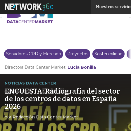
Linkedin
Nuestros servicio
Twitter
Servidores CPD y Mercado
Proyectos
Sostenibilidad
T
Directora Data Center Market:
Lucía Bonilla
NOTICIAS DATA CENTER
ENCUESTA: Radiografía del sector
de los centros de datos en España
2026
por
Redacción Data Center Market