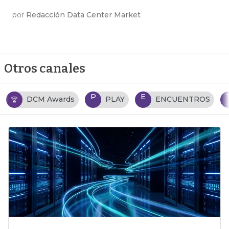
por
Redacción Data Center Market
Otros canales
P
E
T
PLAY
ENCUENTROS
TENDENCIAS TI