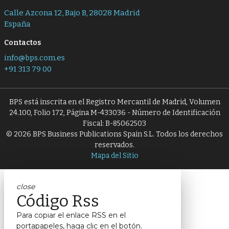
Calle Azcona 12, Bajo B, 28028 Madrid
España
Contactos
info@bps.com.es
+91 313 79 00
BPS está inscrita en el Registro Mercantil de Madrid, Volumen
24.100, Folio 172, Página M-433036 - Número de Identificación
Fiscal: B-85062503
© 2026 BPS Business Publications Spain S.L. Todos los derechos
reservados.
Mapa del Sitio
close
Código Rss
Para copiar el enlace RSS en el
portapapeles, haga clic en el botón.